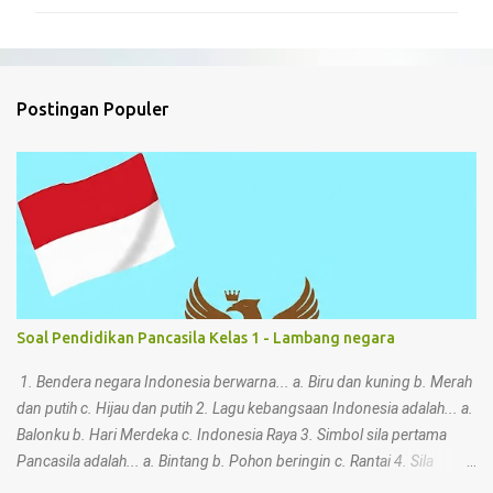
m
e
n
t
Postingan Populer
a
r
Soal Pendidikan Pancasila Kelas 1 - Lambang negara
1. Bendera negara Indonesia berwarna... a. Biru dan kuning b. Merah
dan putih c. Hijau dan putih 2. Lagu kebangsaan Indonesia adalah... a.
Balonku b. Hari Merdeka c. Indonesia Raya 3. Simbol sila pertama
Pancasila adalah... a. Bintang b. Pohon beringin c. Rantai 4. Sila
keempat Pancasila memiliki simbol... a. Kepala banteng b. Padi dan