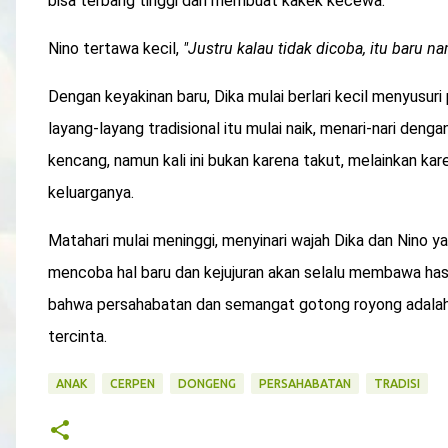
bisa terbang tinggi dan membuat kakek kecewa."
Nino tertawa kecil,
"Justru kalau tidak dicoba, itu baru 
Dengan keyakinan baru, Dika mulai berlari kecil menyusur
layang-layang tradisional itu mulai naik, menari-nari den
kencang, namun kali ini bukan karena takut, melainkan kar
keluarganya.
Matahari mulai meninggi, menyinari wajah Dika dan Nino 
mencoba hal baru dan kejujuran akan selalu membawa hasi
bahwa persahabatan dan semangat gotong royong adalah 
tercinta.
ANAK
CERPEN
DONGENG
PERSAHABATAN
TRADISI