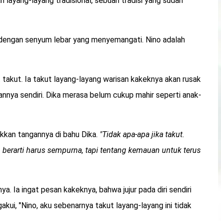
n layang-layang tradisional, sebuah tradisi yang sudah
engan senyum lebar yang menyemangati. Nino adalah
takut. Ia takut layang-layang warisan kakeknya akan rusak
nnya sendiri. Dika merasa belum cukup mahir seperti anak-
kkan tangannya di bahu Dika.
"Tidak apa-apa jika takut.
 berarti harus sempurna, tapi tentang kemauan untuk terus
a. Ia ingat pesan kakeknya, bahwa jujur pada diri sendiri
kui, "Nino, aku sebenarnya takut layang-layang ini tidak