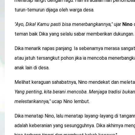
menatap langit dengan ragu. Hari ini adalah hari perlombaa
turun-temurun dijaga oleh warga desa.
"Ayo, Dika! Kamu pasti bisa menerbangkannya,"
ujar
Nino
d
teman baik Dika yang selalu sabar memberikan dukungan.
Dika menarik napas panjang. Ia sebenarnya merasa sangat 
atau jatuh tersangkut pohon jika ia mencoba menerbangka
anak lain di desa.
Melihat keraguan sahabatnya, Nino mendekat dan meleta
Yang penting, kita berani mencoba. Menjaga tradisi bukan
melestarikannya,"
ucap Nino lembut.
Dika menatap Nino, lalu menatap layang-layang di tanganny
adalah keberanian yang sesungguhnya. Dika akhirnya menga