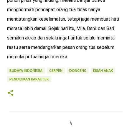
pohon pinus yang rindang, mereka belajar bahwa
menghormati pendapat orang tua tidak hanya
mendatangkan keselamatan, tetapi juga membuat hati
merasa lebih damai. Sejak hari itu, Mila, Beni, dan Sari
semakin akrab dan selalu ingat untuk selalu meminta
restu serta mendengarkan pesan orang tua sebelum
memulai petualangan mereka.
BUDAYA INDONESIA
CERPEN
DONGENG
KISAH ANAK
PENDIDIKAN KARAKTER
K
o