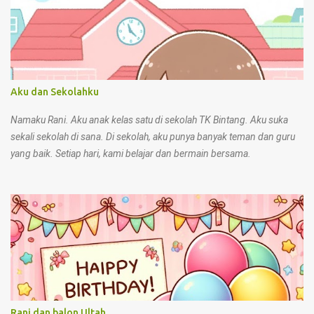
Maha Esa 6. Rantai emas melambangkan sila ke... a. Kedua b. Kelima
c. Pertama 7. Garuda Pancasila adalah... a. Hewan peliharaan b.
Lambang negara c. Lagu daerah 8. Nilai sila kedua Pancasila bisa
ditunjukkan dengan... a. Mencontek saat ulangan b. Berbuat kasar
kepada teman c. Menolong teman yang jatuh 9. Di sekolah, kita
menunjukkan nilai Pancasila dengan cara... a. Mengganggu teman
Aku dan Sekolahku
saat belajar b. Saling bekerja sama dan sopan c. Membuang sampah
sembarangan 10. Di rumah, kita bisa menunjukkan sikap sesuai
Namaku Rani. Aku anak kelas satu di sekolah TK Bintang. Aku suka
Pancasila deng...
sekali sekolah di sana. Di sekolah, aku punya banyak teman dan guru
yang baik. Setiap hari, kami belajar dan bermain bersama.
Rani dan balon Ultah