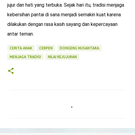
jujur dan hati yang terbuka. Sejak hari itu, tradisi menjaga
kebersihan pantai di sana menjadi semakin kuat karena
dilakukan dengan rasa kasih sayang dan kepercayaan
antar teman.
CERITA ANAK
CERPEN
DONGENG NUSANTARA
MENJAGA TRADISI
NILAI KEJUJURAN
K
o
m
e
n