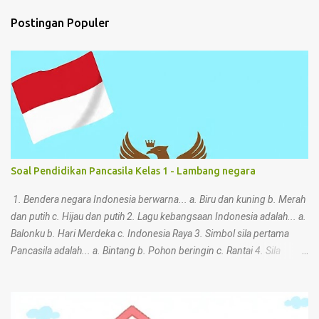
t
Postingan Populer
a
r
Soal Pendidikan Pancasila Kelas 1 - Lambang negara
1. Bendera negara Indonesia berwarna... a. Biru dan kuning b. Merah
dan putih c. Hijau dan putih 2. Lagu kebangsaan Indonesia adalah... a.
Balonku b. Hari Merdeka c. Indonesia Raya 3. Simbol sila pertama
Pancasila adalah... a. Bintang b. Pohon beringin c. Rantai 4. Sila
keempat Pancasila memiliki simbol... a. Kepala banteng b. Padi dan
kapas c. Bintang 5. Apa bunyi sila ketiga Pancasila? a. Kemanusiaan
yang adil dan beradab b. Persatuan Indonesia c. Ketuhanan Yang