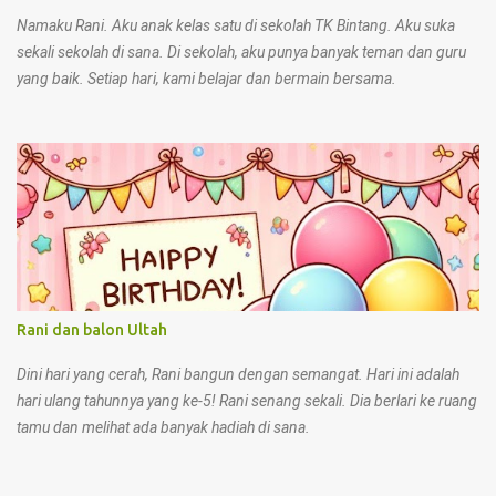
sembarangan 10. Di rumah, kita bisa menunjukkan sikap sesuai
Namaku Rani. Aku anak kelas satu di sekolah TK Bintang. Aku suka
Pancasila deng...
sekali sekolah di sana. Di sekolah, aku punya banyak teman dan guru
yang baik. Setiap hari, kami belajar dan bermain bersama.
Rani dan balon Ultah
Dini hari yang cerah, Rani bangun dengan semangat. Hari ini adalah
hari ulang tahunnya yang ke-5! Rani senang sekali. Dia berlari ke ruang
tamu dan melihat ada banyak hadiah di sana.