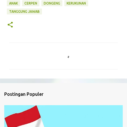
ANAK
CERPEN
DONGENG
KERUKUNAN
TANGGUNG JAWAB
K
o
m
e
n
t
Postingan Populer
a
r