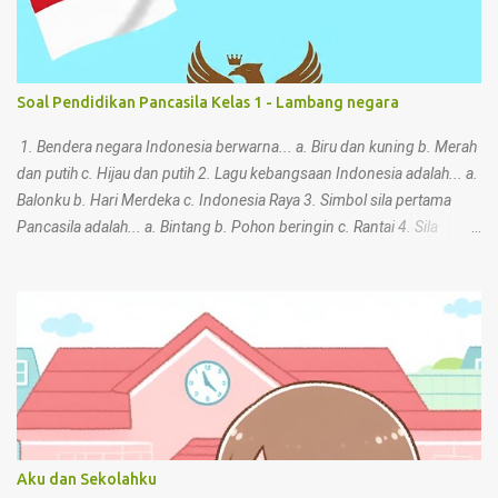
Soal Pendidikan Pancasila Kelas 1 - Lambang negara
1. Bendera negara Indonesia berwarna... a. Biru dan kuning b. Merah
dan putih c. Hijau dan putih 2. Lagu kebangsaan Indonesia adalah... a.
Balonku b. Hari Merdeka c. Indonesia Raya 3. Simbol sila pertama
Pancasila adalah... a. Bintang b. Pohon beringin c. Rantai 4. Sila
keempat Pancasila memiliki simbol... a. Kepala banteng b. Padi dan
kapas c. Bintang 5. Apa bunyi sila ketiga Pancasila? a. Kemanusiaan
yang adil dan beradab b. Persatuan Indonesia c. Ketuhanan Yang
Maha Esa 6. Rantai emas melambangkan sila ke... a. Kedua b. Kelima
c. Pertama 7. Garuda Pancasila adalah... a. Hewan peliharaan b.
Lambang negara c. Lagu daerah 8. Nilai sila kedua Pancasila bisa
ditunjukkan dengan... a. Mencontek saat ulangan b. Berbuat kasar
kepada teman c. Menolong teman yang jatuh 9. Di sekolah, kita
menunjukkan nilai Pancasila dengan cara... a. Mengganggu teman
Aku dan Sekolahku
saat belajar b. Saling bekerja sama dan sopan c. Membuang sampah