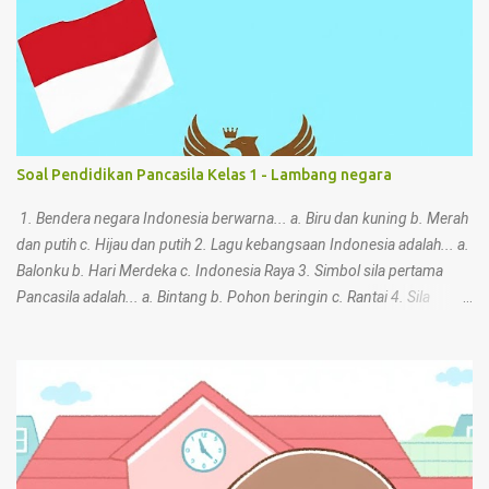
Soal Pendidikan Pancasila Kelas 1 - Lambang negara
1. Bendera negara Indonesia berwarna... a. Biru dan kuning b. Merah
dan putih c. Hijau dan putih 2. Lagu kebangsaan Indonesia adalah... a.
Balonku b. Hari Merdeka c. Indonesia Raya 3. Simbol sila pertama
Pancasila adalah... a. Bintang b. Pohon beringin c. Rantai 4. Sila
keempat Pancasila memiliki simbol... a. Kepala banteng b. Padi dan
kapas c. Bintang 5. Apa bunyi sila ketiga Pancasila? a. Kemanusiaan
yang adil dan beradab b. Persatuan Indonesia c. Ketuhanan Yang
Maha Esa 6. Rantai emas melambangkan sila ke... a. Kedua b. Kelima
c. Pertama 7. Garuda Pancasila adalah... a. Hewan peliharaan b.
Lambang negara c. Lagu daerah 8. Nilai sila kedua Pancasila bisa
ditunjukkan dengan... a. Mencontek saat ulangan b. Berbuat kasar