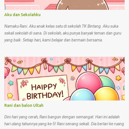
kepada teman c. Menolong teman yang jatuh 9. Di sekolah, kita
menunjukkan nilai Pancasila dengan cara... a. Mengganggu teman
Aku dan Sekolahku
saat belajar b. Saling bekerja sama dan sopan c. Membuang sampah
sembarangan 10. Di rumah, kita bisa menunjukkan sikap sesuai
Namaku Rani. Aku anak kelas satu di sekolah TK Bintang. Aku suka
Pancasila deng...
sekali sekolah di sana. Di sekolah, aku punya banyak teman dan guru
yang baik. Setiap hari, kami belajar dan bermain bersama.
Rani dan balon Ultah
Dini hari yang cerah, Rani bangun dengan semangat. Hari ini adalah
hari ulang tahunnya yang ke-5! Rani senang sekali. Dia berlari ke ruang