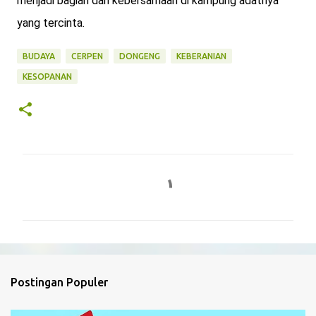
menjadi bagian dari kebersamaan di kampung adatnya
yang tercinta.
BUDAYA
CERPEN
DONGENG
KEBERANIAN
KESOPANAN
K
o
m
e
n
t
Postingan Populer
a
r