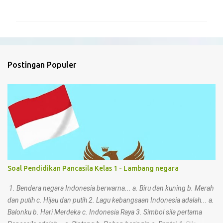
o
m
e
n
t
Postingan Populer
a
r
Soal Pendidikan Pancasila Kelas 1 - Lambang negara
1. Bendera negara Indonesia berwarna... a. Biru dan kuning b. Merah
dan putih c. Hijau dan putih 2. Lagu kebangsaan Indonesia adalah... a.
Balonku b. Hari Merdeka c. Indonesia Raya 3. Simbol sila pertama