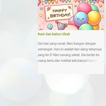
sampah sembarangan 10. Di rumah, kita bisa
menunjukkan sikap sesuai Pancasila deng...
Rani dan balon Ultah
Dini hari yang cerah, Rani bangun dengan
semangat. Hari ini adalah hari ulang tahunnya
yang ke-5! Rani senang sekali. Dia berlari ke
ruang tamu dan melihat ada banyak hadiah di
sana.