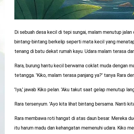
Di sebuah desa kecil di tepi sungai, malam menutup jalan d
bintang-bintang berkelip seperti mata kecil yang menatap 
tenang di batu dekat rumah kayu. Udara malam terasa da
Rara, burung hantu kecil berwarna coklat muda dengan mat
tetangga. 'Kiko, malam terasa panjang ya?' tanya Rara de
'Iya,' jawab Kiko pelan. 'Aku takut saat gelap menutup langi
Rara tersenyum. 'Ayo kita lihat bintang bersama. Nanti kit
Rara membawa roti hangat di atas daun besar. Mereka dud
itu harum madu dan kehangatan memenuhi udara. Kiko m