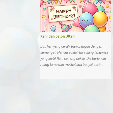
sampah sembarangan 10. Di rumah, kita bisa
menunjukkan sikap sesuai Pancasila deng...
Rani dan balon Ultah
Dini hari yang cerah, Rani bangun dengan
semangat. Hari ini adalah hari ulang tahunnya
yang ke-5! Rani senang sekali. Dia berlari ke
ruang tamu dan melihat ada banyak hadiah di
sana.