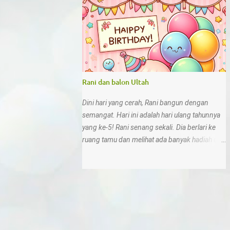
sampah sembarangan 10. Di rumah, kita bisa
menunjukkan sikap sesuai Pancasila deng...
Rani dan balon Ultah
Dini hari yang cerah, Rani bangun dengan
semangat. Hari ini adalah hari ulang tahunnya
yang ke-5! Rani senang sekali. Dia berlari ke
ruang tamu dan melihat ada banyak hadiah di
sana.