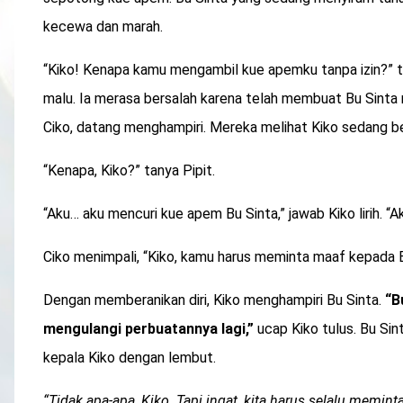
kecewa dan marah.
“Kiko! Kenapa kamu mengambil kue apemku tanpa izin?” t
malu. Ia merasa bersalah karena telah membuat Bu Sinta 
Ciko, datang menghampiri. Mereka melihat Kiko sedang be
“Kenapa, Kiko?” tanya Pipit.
“Aku… aku mencuri kue apem Bu Sinta,” jawab Kiko lirih. “
Ciko menimpali, “Kiko, kamu harus meminta maaf kepada Bu
Dengan memberanikan diri, Kiko menghampiri Bu Sinta.
“B
mengulangi perbuatannya lagi,”
ucap Kiko tulus. Bu Si
kepala Kiko dengan lembut.
“Tidak apa-apa, Kiko. Tapi ingat, kita harus selalu memin