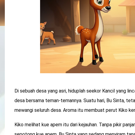
Di sebuah desa yang asri, hiduplah seekor Kancil yang lin
desa bersama teman-temannya. Suatu hari, Bu Sinta, te
mewangi seluruh desa. Aroma itu membuat perut Kiko ke
Kiko melihat kue apem itu dari kejauhan. Tanpa pikir pan
sepotong kue apem. Bu Sinta yang sedang menyiram tana